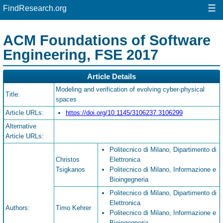
☰
FindResearch.org
ACM Foundations of Software
Engineering, FSE 2017
Article Details
Modeling and verification of evolving cyber-physical
Title:
spaces
Article URLs:
https://doi.org/10.1145/3106237.3106299
Alternative
Article URLs:
Politecnico di Milano, Dipartimento di
Christos
Elettronica
Tsigkanos
Politecnico di Milano, Informazione e
Bioingegneria
Politecnico di Milano, Dipartimento di
Elettronica
Authors:
Timo Kehrer
Politecnico di Milano, Informazione e
Bioingegneria